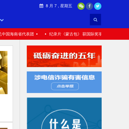
8 月 7 , 星期五
见中国海南省代表团
纪录片《蒙古包》 获国际奖项
201