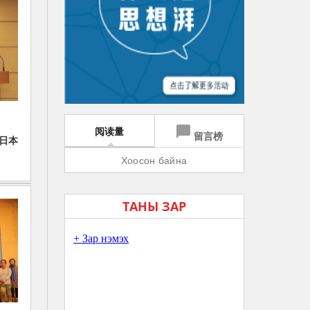
chat_bubble
阅读量
留言榜
日本
Хоосон байна
ТАНЫ ЗАР