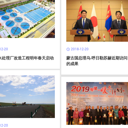
12-20
2018-12-20
schedule
水处理厂改造工程明年春天启动
蒙古国总理乌·呼日勒苏赫近期访问
的成果
12-20