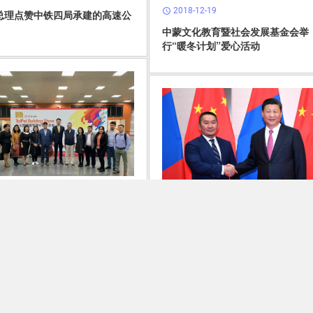
2018-12-19
schedule
总理点赞中铁四局承建的高速公
中蒙文化教育暨社会发展基金会举
行“暖冬计划”爱心活动
12-18
2018-12-17
schedule
交流合作提升蒙古国建筑品质
2018年中蒙关系十大新闻