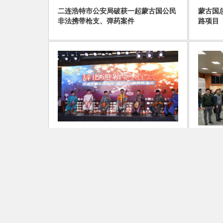
二连浩特市公安局破获一起蒙古国公民
蒙古国
非法携带枪支、弹药案件
路项目
2018-12-19
2018-
schedule
schedule
蒙古国中华总商会j举办辞旧迎新联谊会
建材业