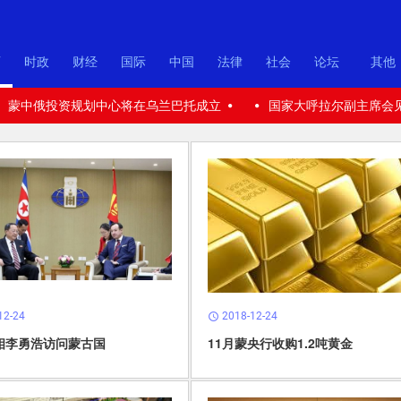
页
时政
财经
国际
中国
法律
社会
论坛
其他
蒙中俄投资规划中心将在乌兰巴托成立
国家大呼拉尔副主席会
12-24
2018-12-24
schedule
相李勇浩访问蒙古国
11月蒙央行收购1.2吨黄金