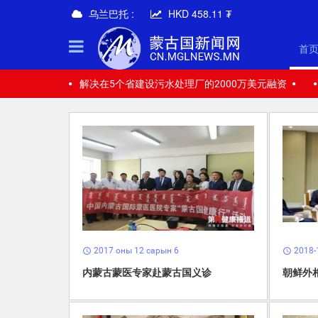
乌兰巴托 :
HKD 458.11 ₮
首
解决在5个省建设污水处理厂的2000万美元融资
2017 оны 12 сарын 6
2018-
schedule
schedule
内蒙古蒙医专家赴蒙古国义诊
朝鲜外