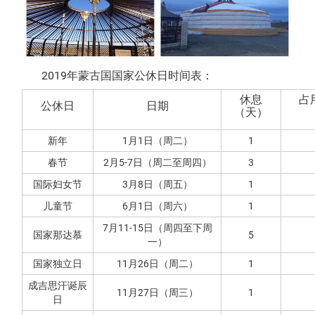
2019年蒙古国国家公休日时间表：
休息
占
公休日
日期
（天）
新年
1月1日（周二）
1
春节
2月5-7日（周二至周四）
3
国际妇女节
3月8日（周五）
1
儿童节
6月1日（周六）
1
7月11-15日（周四至下周
国家那达慕
5
一）
国家独立日
11月26日（周二）
1
成吉思汗诞辰
11月27日（周三）
1
日