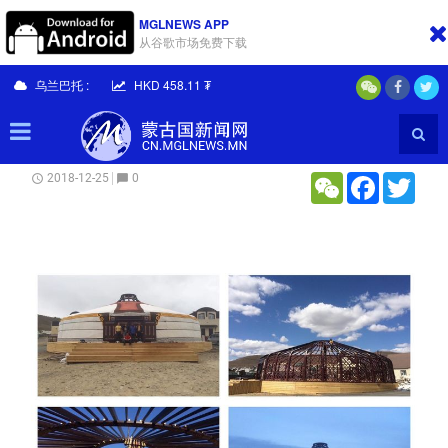
MGLNEWS APP
从谷歌市场免费下载
首页
社会
乌兰巴托 :
HKD 458.11 ₮
2019年蒙古国国家公休日
WeChat
Facebook
Twitt
0
2018-12-25
schedule
chat_bubble