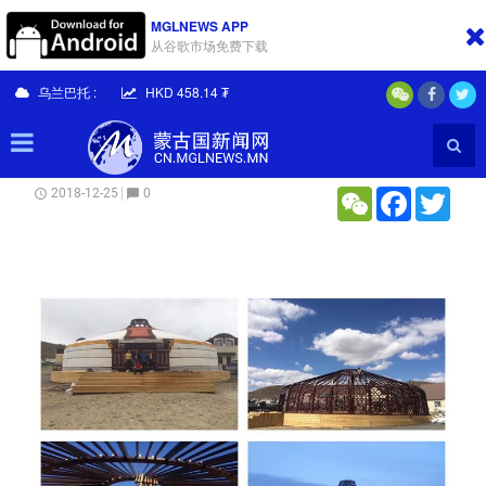
MGLNEWS APP
从谷歌市场免费下载
首页
社会
乌兰巴托 :
HKD 458.14 ₮
2019年蒙古国国家公休日
WeChat
Facebook
Twitt
0
2018-12-25
schedule
chat_bubble