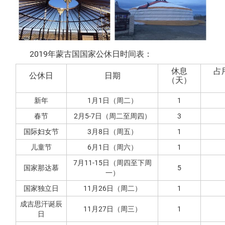
2019年蒙古国国家公休日时间表：
休息
占
公休日
日期
（天）
新年
1月1日（周二）
1
春节
2月5-7日（周二至周四）
3
国际妇女节
3月8日（周五）
1
儿童节
6月1日（周六）
1
7月11-15日（周四至下周
国家那达慕
5
一）
国家独立日
11月26日（周二）
1
成吉思汗诞辰
11月27日（周三）
1
日